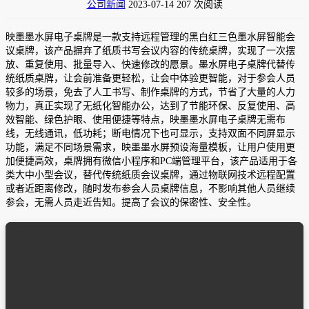
公司新闻
2023-07-14
207 次阅读
映墨墨水屏电子桌牌是一款支持远程管理的黑白红三色墨水屏智能会
议桌牌，该产品摒弃了纸质书写会议内容的传统桌牌，实现了一次摆
放、重复使用、批量导入、快速修改的愿景。墨水屏电子桌牌代替传
统纸质桌牌，让会前准备更轻松，让会中体验更智能，对于参会人员
较多的场景，免去了人工书写、制作桌牌的方式，节省了大量的人力
物力，真正实现了无纸化智能办公，达到了节能环保、反复使用、高
效智能、绿色护眼、使用便捷等特点，映墨墨水屏电子桌牌无需布
线，无线通讯，低功耗；断电情况下也可显示，支持双面不同屏显示
功能，满足不同场景需求，映墨墨水屏预设海量模板，让用户使用更
加便捷高效，桌牌拥有微信小程序和PC端管理平台，该产品适用于各
类大中小型会议，替代传统纸质会议桌牌，通过物联网技术远程配置
或者近距离修改，随时发布参会人员桌牌信息，不影响其他人员继续
参会，无需人员走近告知。提高了会议的保密性、安全性。