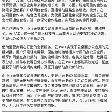
增长。一方面，依托系统对云服务的需求，大量客户租用运营商的云
计算资源，为云业务带来新的增长点；另一方面，稳定可靠的会议链
路需求促使客户升级网络套餐，直接带动链路业务增收。此外，在一
些项目合作中，结合放号业务，为使用无纸化会议系统的企业员工配
套专属通信套餐，进一步深化合作维度，实现业务的协同发展。
在合作进程中，小兵无纸化会议系统与运营商的云 PAD 项目堪称典
范。云 PAD，这一融合前沿科技与运营商强大网络支撑的移动终端，
为现代办公注入了全新活力。
借助运营商精心打造的套餐服务，云 PAD 实现了云桌面办公应用的无
缝对接。用户只需轻点屏幕，便能随时随地接入专属的办公云空间，
畅享如同坐在办公桌前一般的流畅操作体验。各类文档处理、数据报
表分析、邮件收发等日常办公事务，在云 PAD 上都能高效完成，彻底
摆脱了时间与空间的束缚，真正开启移动办公新时代。
而小兵无纸化会议系统的植入，更是让云 PAD 如虎添翼。当有会议需
求时，用户无需额外准备设备，直接在云 PAD 上启动会议程序。凭借
其高清显示屏与灵敏触控，参会者能够流畅地翻阅会议资料，无论是
PPT 演示文稿、Word 文档还是 Excel 表格，都能完美呈现。支持横竖
版阅读的特性，满足了不同用户的浏览习惯，批注功能则让交流互动
更加便捷高效。参会者在会议过程中所做的批注，会后可轻松下载保
存，为后续工作落实提供有力依据。