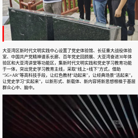
大亚湾区新时代文明实践中心设置了党史体验馆、长征重大战役体验
室、中国共产党精神谱系长廊、百年党史回顾展、大亚湾奋进30年体
验区和大亚湾讲堂等功能区，集新时代文明实践和党史学习教育功能
于一体，突出党史学习教育主线，采取“线上+线下”方式，借助
“5G+AR”等高科技手段，让红色教材“动起来”，让经典场景“活起来”，
让党史学习“实起来”，以新形式、新载体、新内容将新思想根植于基层
群众心中、脑中。