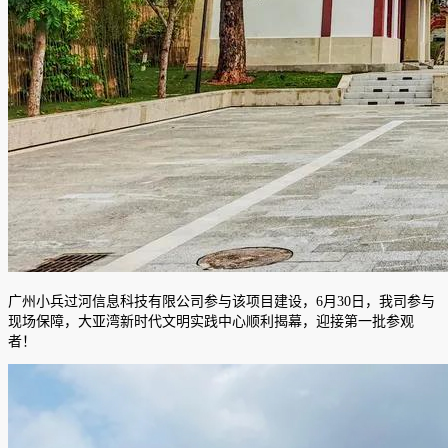
广州小兵过河信息科技有限公司参与该项目建设，6月30日，我司参与
现场保障，大亚湾新时代文明实践中心顺利揭幕，迎接第一批参观
者！