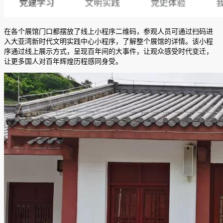
在各个展馆门口都摆放了线上小程序二维码，参观人员可通过扫码进
入大亚湾新时代文明实践中心小程序，了解整个展馆的详情。该小程
序通过线上展示方式，呈现百年间的大事件，让观众感受时代变迁，
让更多国人对百年辉煌历程感同身受。