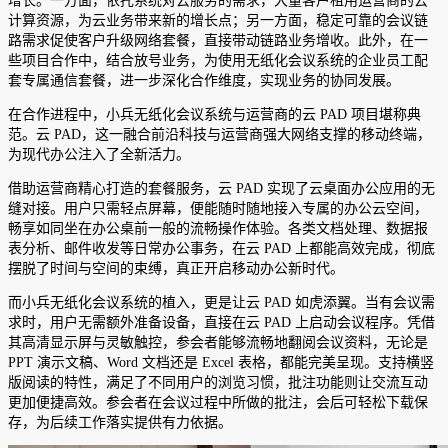
增长。一方面，依托系统对云服务的需求，大量客户租用运营商的云
计算资源，为云业务带来新的增长点；另一方面，稳定可靠的会议链
路需求促使客户升级网络套餐，直接带动链路业务增收。此外，在一
些项目合作中，结合放号业务，为使用无纸化会议系统的企业员工配
套专属通信套餐，进一步深化合作维度，实现业务的协同发展。
在合作进程中，小兵无纸化会议系统与运营商的云 PAD 项目堪称典
范。云 PAD，这一融合前沿科技与运营商强大网络支撑的移动终端，
为现代办公注入了全新活力。
借助运营商精心打造的套餐服务，云 PAD 实现了云桌面办公应用的无
缝对接。用户只需轻点屏幕，便能随时随地接入专属的办公云空间，
畅享如同坐在办公桌前一般的流畅操作体验。各类文档处理、数据报
表分析、邮件收发等日常办公事务，在云 PAD 上都能高效完成，彻底
摆脱了时间与空间的束缚，真正开启移动办公新时代。
而小兵无纸化会议系统的植入，更是让云 PAD 如虎添翼。当有会议需
求时，用户无需额外准备设备，直接在云 PAD 上启动会议程序。凭借
其高清显示屏与灵敏触控，参会者能够流畅地翻阅会议资料，无论是
PPT 演示文稿、Word 文档还是 Excel 表格，都能完美呈现。支持横竖
版阅读的特性，满足了不同用户的浏览习惯，批注功能则让交流互动
更加便捷高效。参会者在会议过程中所做的批注，会后可轻松下载保
存，为后续工作落实提供有力依据。