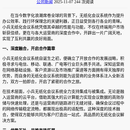
公司新闻
2025-11-07
244 次阅读
在当今数字化浪潮席卷全球的背景下，无纸化会议系统作为提升
办公效率、践行环保理念的关键利器，正日益受到各行各业的青睐。
小兵无纸化会议系统凭借其卓越的性能与功能，不仅在终端用户市场
斩获佳绩，更在与各大运营商的深度合作中，开辟出一片广阔天地，
实现了互利共赢的良好局面。
一、深度融合，开启合作篇章
小兵无纸化会议系统自诞生之初，便确立了开放合作的发展战略，积
极寻求与电信、移动、联通、广电等行业巨头携手共进。深知运营商
在网络基础设施、客户资源以及市场推广渠道等方面拥有得天独厚的
优势，而自身的无纸化会议系统则能为运营商的业务体系注入全新活
力，双方一拍即合，开启了紧密的合作之旅。
在技术层面，小兵无纸化会议系统全力支持集成与被集成。无论是融
入运营商的云平台，借助其强大的云计算能力实现会议数据的高效存
储与快速处理，还是与运营商的链路进行无缝对接，确保会议过程中
的网络传输稳定流畅，都展现出极高的适配性。这种深度的技术融
合，使得双方能够共同为客户打造出一站式、高品质的无纸化会议解
决方案。