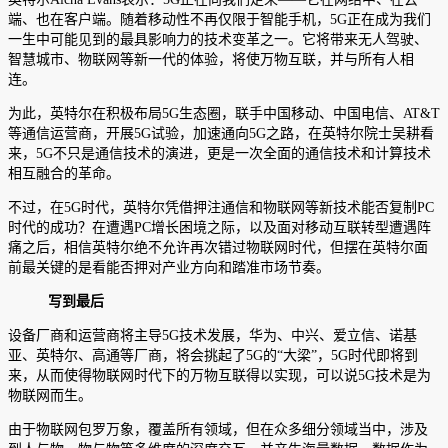
端、也在客户端。随着移动性不再仅限于智能手机，5G正在成为我们
一生中可能见到的最具影响力的技术变革之一。它将带来无人驾驶、
智慧城市、物联网等新一代的体验，将使万物互联，并与所有人相
连。
为此，英特尔在积极布局5G生态圈，联手中国移动、中国电信、AT&T
等通信运营商，开展5G试验，加速通向5G之路，在英特尔院士吴耕看
来，5G不只是通信技术的演进，更是一次全面的通信技术和计算技术
相互融合的革命。
不过，在5G时代，英特尔凭借押注通信和物联网等新技术能否复制PC
时代的成功？在遭遇PC增长困境之际，以及面对移动互联转型遭遇阵
痛之后，相信英特尔绝不允许再次错过物联网时代，但摆在英特尔面
前最关键的是看能否押对产业方向和踏准市场节奏。
写到最后
设备厂商和运营商将主导5G技术发展，华为、中兴、爱立信、诺基
亚、英特尔、高通等厂商，将会挑起了5G的“大梁”，5G时代即将到
来，从而使得物联网时代下的万物互联得以实现，可以说5G技术是为
物联网而生。
由于物联网包罗万象，覆盖所有领域，但在众多细分领域当中，涉及