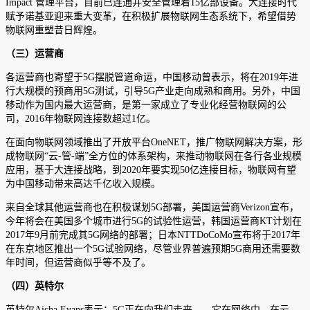
Impact 管理平台，目前已连通并安全管理着15亿部设备。大连接时代
赋予诺基亚迎来重大变革，在积极扩展物联网生态系统下，希望借势
物联网重塑昔日辉煌。
（三）运营商
各运营商也寄望于5G摆脱管道命运，中国移动曾表示，将在2019年进
行大规模的预商用5G测试，引导5G产业走向成熟和商用。另外，中国
移动作为国内最大运营商，是第一家成立了专业化经营物联网的公
司，2016年物联网连接数超过1亿。
在面向物联网领域推出了开放平台OneNET，推广物联网解决方案，形
成物联网“云-管-端”全方位的体系架构，来推动物联网在各行各业规模
应用，基于大连接战略，到2020年要实现50亿连接目标，物联网有望
为中国移动带来高达千亿收入规模。
来自全球其他运营商也在积极谋划5G部署，美国运营商Verizon宣布，
今年将会在美国多个城市进行5G的试验性运营，韩国运营商KT计划在
2017年9月前完成其5G网络的部署；日本NTTDoCoMo宣布将于2017年
在东京地区推出一个5G试验网络，尽管业界普遍预期5G商用还需要数
年时间，但运营商似乎等不及了。
（四）英特尔
英特尔Aicha Evans表示：5G正在向我们走来——它在网络中、在云