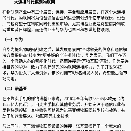
大连接时代谋划物联网
在物联网产业中有三个层面：连接、平台和应用层面，在这个大连接
的时代，物联网将为设备通信企业和运营商创造千亿市场规模，设备
厂商也寄望于在物联网时代重塑市场，尤其诺基亚更是寄望借势物联
网重塑昔日辉煌，而通信巨头的华为也早已积极谋划物联网。
（一）华为
自华为提出物联网战略之后，其发展愿景由“全球领先的信息和通信解
决方案提供商”转变为“更美好的全连接时代”，华为表示，我们正在迈
入一个激动人心的智能化时代。然而连接是“万物互联”基础，作为要连
接世界的华为，致力于构建领先的物联网连接能力，为了开发5G技
术，华为投入了大量资源，该公司拥有8万名研发人员，希望能占领市
场高地。
（二）诺基亚
在不靠卖手机的赚钱诺基亚来说，2016年全年营收239.45亿欧元（约
1828亿人民币），自变卖手机和其他业务后，开始专注于通信以此布
局物联网领域，其中收购阿朗视为诺基亚朝物联网转型核心战略，有
助于加速发展5G、物联网等未来技术。
与此同时，基于海量物联网设备的连接，诺基亚搭建了一个庞大的