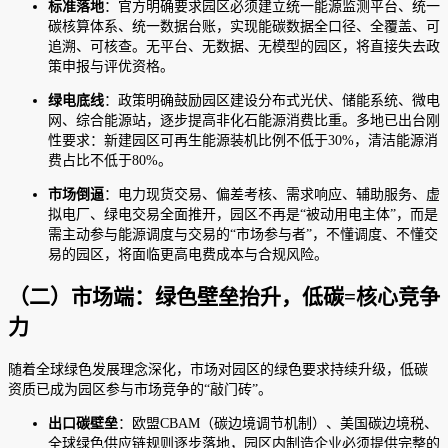
标准落地
：官方明确要求园区必须建立统一能源监测平台、统一
碳核算体系、统一数据台账，实现能碳数据全口径、全覆盖、可
追溯、可核查。无平台、无数据、无模型的园区，将直接失去政
策申报与评优资格。
绿电底线
：政策明确鼓励园区建设分布式光伏、储能系统、微电
网、综合能源站，逐步提高非化石能源消费比重。多地已出台刚
性要求：新建园区可再生能源装机比例不低于30%，清洁能源消
费占比不低于80%。
市场倒逼
：电力现货交易、偏差考核、需求响应、辅助服务、虚
拟电厂、绿电交易全面推开，园区不再是“被动用电主体”，而是
需主动参与能源调度与交易的“市场参与者”，不懂调度、不懂交
易的园区，将面临更高电费成本与合规风险。
（二）市场端：绿色壁垒抬升，低碳=核心竞争
力
随着全球绿色发展理念深化，市场对园区的绿色要求持续升级，低碳
资质已成为园区参与市场竞争的“敲门砖”。
出口碳壁垒
：欧盟CBAM（碳边境调节机制）、美国碳边境税、
全球绿色供应链规则逐步落地，园区内制造企业必须提供完整的