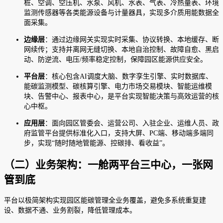
桩、空调、空压机、水泵、风机、水表、气表、冷热量表、环境
监测传感器等各类能源设备与计量器具，实现多介质用能数据全
面采集。
边缘层
：通过边缘网关实现实时采集、协议转换、本地缓存、断
网续传；支持并离网无缝切换、本地自治控制、故障自愈、黑启
动、防逆流、电压/频率稳定控制，保障园区能源供应安全。
平台层
：核心包含AI调度大脑、数字孪生引擎、实时数据库、
能碳监测模型、碳核算引擎、电力市场交易模块、智能运维模
块、告警中心、报表中心，是平台实现智能决策与高效运营的核
心中枢。
应用层
：面向园区管委会、运营公司、入驻企业、运维人员、政
府监管平台提供标准化入口，支持大屏、PC端、移动端多端同
步，实现“随时随地管能源、控碳排、看收益”。
（二）业务架构：一舱两平台三中心，一张网
管到底
平台以极简架构实现园区能碳管理全业务覆盖，避免多系统重复建
设、数据不通、业务割裂，降低管理成本。