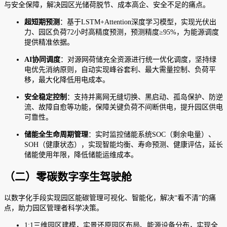
与安全保障，解决园区光储荷脱节、成本高企、安全不足的痛点。
超短期预测
：基于LSTM+Attention深度学习模型，实现光伏出
力、园区负荷72小时高精度预测，预测精度≥95%，为能源调度
提供精准依据。
AI协同调度
：对源网荷储充全资源进行统一优化调度，坚持绿
电优先消纳原则，自动实现峰谷套利、最大需量控制、负荷平
移，最大化降低用电成本。
安全稳定控制
：支持并离网无缝切换、黑启动、孤岛保护、防逆
流、故障自愈等功能，保障关键负荷不间断供电，提升园区供电
可靠性。
储能全生命周期管理
：实时监控储能系统SOC（剩余电量）、
SOH（健康状态），实现智能均衡、寿命预测、健康评估，延长
储能使用年限，降低储能运维成本。
（二）零碳数字孪生驾驶舱
以数字化手段实现园区能碳管理可视化、智能化，解决“看不清”的痛
点，助力园区管理者科学决策。
1:1三维园区建模，实景还原园区布局、能源设备分布，实现全