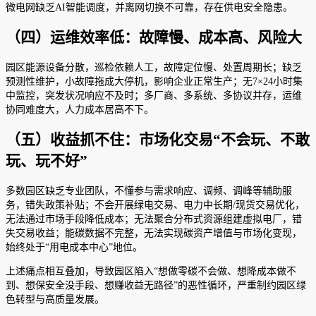
微电网缺乏AI智能调度，并离网切换不可靠，存在供电安全隐患。
（四）运维效率低：故障慢、成本高、风险大
园区能源设备分散，巡检依赖人工，故障定位慢、处置周期长；缺乏
预测性维护，小故障拖成大停机，影响企业正常生产；无7×24小时集
中监控，突发状况响应不及时；多厂商、多系统、多协议并存，运维
协同难度大，人力成本居高不下。
（五）收益抓不住：市场化交易“不会玩、不敢
玩、玩不好”
多数园区缺乏专业团队，不懂参与需求响应、调频、调峰等辅助服
务，错失政策补贴；不会开展绿电交易、电力中长期/现货交易优化，
无法通过市场手段降低成本；无法聚合分布式资源组建虚拟电厂，错
失交易收益；能碳数据不完整，无法实现碳资产增值与市场化变现，
始终处于“用电成本中心”地位。
上述痛点相互叠加，导致园区陷入“想做零碳不会做、想降成本做不
到、想保安全没手段、想赚收益无路径”的恶性循环，严重制约园区绿
色转型与高质量发展。