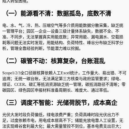
陷入转型困境。
（一）能源看不清：数据孤岛，底数不清
电、水、气、冷、热、压缩空气等多介质用能数据分散采集，缺乏统
一管理平台；园区—企业—设备三级计量体系缺失，数据不全、不
准、不同步，无法掌握真实用能底数；异常用能、漏电漏水、空载损
耗等问题无法实时发现，用能结构、负荷特性、峰谷分布缺乏科学分
析，管理全靠经验判断，节能潜力难以挖掘。
（二）碳管不动：核算复杂，台账混乱
Scope1/2/3全口径碳核算依赖人工Excel统计，工作量大、易出错、不可
追溯；无统一碳台账，无法满足第三方核查与政府监管要求；绿电、
绿证、CCER、碳汇等抵消资源缺乏统一管理，碳抵消路径不清晰；零
碳园区、绿色园区申报材料准备周期长、难度大、通过率低。
（三）调度不智能：光储荷脱节，成本高企
光伏大发时段负荷偏低，绿电浪费严重；负荷高峰时段光伏出力不
足，过度依赖市电，用电成本居高不下；储能充放电靠人工设置，无
法实现峰谷套利最大化；最大需量管控不到位，基本电费支出巨大；