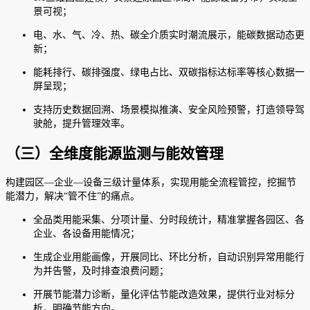
景可视；
电、水、气、冷、热、碳全介质实时潮流展示，能碳数据动态更
新；
能耗排行、碳排强度、绿电占比、双碳指标达标率等核心数据一
屏呈现；
支持历史数据回溯、场景模拟推演、安全风险预警，打造领导驾
驶舱，提升管理效率。
（三）全维度能源监测与能效管理
构建园区—企业—设备三级计量体系，实现用能全流程管控，挖掘节
能潜力，解决“管不住”的痛点。
全品类用能采集、分项计量、分时段统计，精准掌握各园区、各
企业、各设备用能情况；
生成企业用能画像，开展同比、环比分析，自动识别异常用能行
为并告警，及时排查浪费问题；
开展节能潜力诊断，量化评估节能改造效果，提供行业对标分
析，明确节能方向。