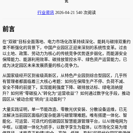
式
行业资讯
2026-04-21
540 次阅读
前言
在“双碳”目标全面落地、电力市场化改革持续深化、能耗与碳排双重约
束不断强化的背景下，中国产业园区正迎来深刻的系统性变革。过去
以土地、政策、劳动力为核心的传统竞争优势逐步弱化，而能源安全
保障能力、能源利用效率、碳排放管控水平、绿色资产运营能力，已
成为决定园区未来发展质量的核心竞争力。
从国家级经开区到省级高新区，从特色产业园到综合型园区，几乎所
有管理者都面临着三大核心考题：如何在保障生产不停、负荷不减、
安全不降的前提下，实现能耗强度下降、碳排放达标、绿电消纳提
升？如何将“零碳投入”转化为“运营收益”？如何通过数字化手段，推动
园区从“被动合规”转向“主动盈利”？
大量实践证明，单一节能改造、零散光伏安装、分散设备运维，已无
法解决当前园区面临的复杂能源与碳管理难题。唯有搭建一体化、智
能化、可运营、可迭代的低碳园区智慧能源管理平台，以AI微电网为
中枢，以能碳一体化为抓手，以数字孪生为载体，以市场化交易为增