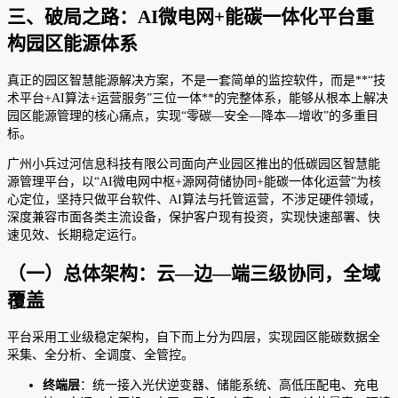
三、破局之路：AI微电网+能碳一体化平台重
构园区能源体系
真正的园区智慧能源解决方案，不是一套简单的监控软件，而是**“技
术平台+AI算法+运营服务”三位一体**的完整体系，能够从根本上解决
园区能源管理的核心痛点，实现“零碳—安全—降本—增收”的多重目
标。
广州小兵过河信息科技有限公司面向产业园区推出的低碳园区智慧能
源管理平台，以“AI微电网中枢+源网荷储协同+能碳一体化运营”为核
心定位，坚持只做平台软件、AI算法与托管运营，不涉足硬件领域，
深度兼容市面各类主流设备，保护客户现有投资，实现快速部署、快
速见效、长期稳定运行。
（一）总体架构：云—边—端三级协同，全域
覆盖
平台采用工业级稳定架构，自下而上分为四层，实现园区能碳数据全
采集、全分析、全调度、全管控。
终端层
：统一接入光伏逆变器、储能系统、高低压配电、充电