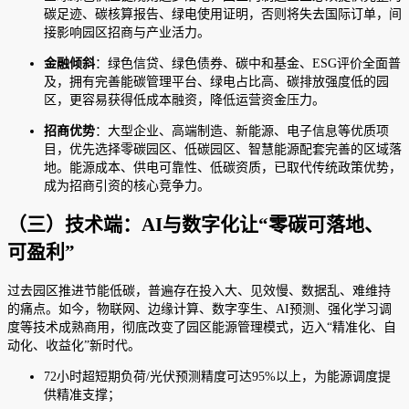
碳足迹、碳核算报告、绿电使用证明，否则将失去国际订单，间
接影响园区招商与产业活力。
金融倾斜
：绿色信贷、绿色债券、碳中和基金、ESG评价全面普
及，拥有完善能碳管理平台、绿电占比高、碳排放强度低的园
区，更容易获得低成本融资，降低运营资金压力。
招商优势
：大型企业、高端制造、新能源、电子信息等优质项
目，优先选择零碳园区、低碳园区、智慧能源配套完善的区域落
地。能源成本、供电可靠性、低碳资质，已取代传统政策优势，
成为招商引资的核心竞争力。
（三）技术端：AI与数字化让“零碳可落地、
可盈利”
过去园区推进节能低碳，普遍存在投入大、见效慢、数据乱、难维持
的痛点。如今，物联网、边缘计算、数字孪生、AI预测、强化学习调
度等技术成熟商用，彻底改变了园区能源管理模式，迈入“精准化、自
动化、收益化”新时代。
72小时超短期负荷/光伏预测精度可达95%以上，为能源调度提
供精准支撑；