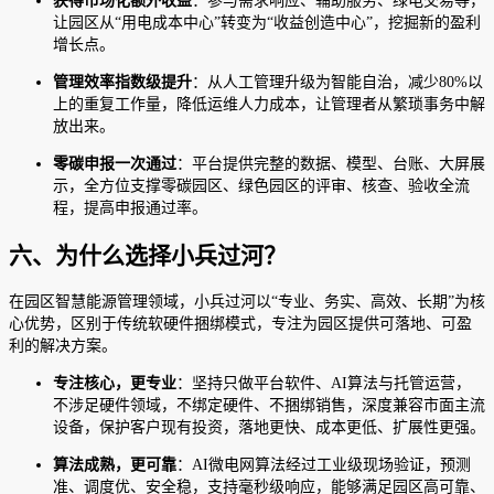
获得市场化额外收益
：参与需求响应、辅助服务、绿电交易等，
让园区从“用电成本中心”转变为“收益创造中心”，挖掘新的盈利
增长点。
管理效率指数级提升
：从人工管理升级为智能自治，减少80%以
上的重复工作量，降低运维人力成本，让管理者从繁琐事务中解
放出来。
零碳申报一次通过
：平台提供完整的数据、模型、台账、大屏展
示，全方位支撑零碳园区、绿色园区的评审、核查、验收全流
程，提高申报通过率。
六、为什么选择小兵过河？
在园区智慧能源管理领域，小兵过河以“专业、务实、高效、长期”为核
心优势，区别于传统软硬件捆绑模式，专注为园区提供可落地、可盈
利的解决方案。
专注核心，更专业
：坚持只做平台软件、AI算法与托管运营，
不涉足硬件领域，不绑定硬件、不捆绑销售，深度兼容市面主流
设备，保护客户现有投资，落地更快、成本更低、扩展性更强。
算法成熟，更可靠
：AI微电网算法经过工业级现场验证，预测
准、调度优、安全稳，支持毫秒级响应，能够满足园区高可靠、