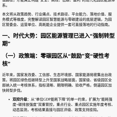
值路径，才能真正构建“安全、高效、低碳、盈利”的现代化园区能源体
系。
本文将从政策趋势、行业痛点、技术路径、平台能力、落地价值、服
务模式等维度，完整解读园区智慧能源与零碳建设的底层逻辑，为园
区管委会、运营单位、高耗能企业提供一套可直接落地的行动指南。
一、时代大势：园区能源管理已进入“强制转型
期”
（一）政策端：零碳园区从“鼓励”变“硬性考
核”
近年来，国家发改委、工信部、生态环境部、国家能源局密集出台政
策，将园区绿色低碳转型上升至国家战略层面，国家级、省级园区全
部纳入统一考核体系，指标清晰、期限明确、验收严格，倒逼园区加
快转型步伐。
双控升级
：从“单位GDP能耗下降”的单一约束，扩展为“能耗强
度+碳排放强度”双重管控，重点行业、重点园区实施年度考核、
动态监测，考核结果直接与园区评级、政策支持挂钩。