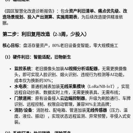
《园区智慧化改造诊断报告》：包含
资产利旧清单、痛点优先级、改
造场景规划、投入产出测算、实施周期表
，为后续改造提供精准依
据。
第二步：利旧复用改造（2-3周，少投入）
核心目标
：盘活存量资产，80%老旧设备变智能，零大规模施工
（1）硬件利旧：智能适配，旧物新生
监控系统
：老旧摄像头加装
AI视频分析适配器
，无需更换摄像
头，即可实现人脸识别、烟火识别、违规行为检测等AI功能，
成本仅为换新的30%；
水电表
：普通机械表加装
无线采集模块
（LoRa/NB-IoT），实现
远程自动抄表、数据实时上传，无需更换表具、无需布线；
门禁道闸
：原有设备接入
云边端控制器
，升级为刷脸通行、车牌
识别、远程控制、权限自动管理，兼容90%主流品牌；
消防/设备
：消防栓、配电箱、管道加装
无线传感器
（压力、温
度、液位、振动），实现状态远程监测、异常预警，非侵入式安
装。