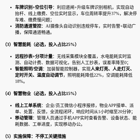
车牌识别+空位引导
：利旧道闸+升级车牌识别相机，实现自动
抬杆、线上缴费、空位实时显示，车位周转率提升37%，解决停
车难、缴费慢问题；
消防通道管控
：AI摄像头自动识别违规停车，实时告警+联动广
播，保障通道畅通。
（3）智慧能耗（必选，投入占比25%）
远程抄表+分项计量
：无线采集模块全覆盖，水电能耗实时监
测、自动计费、数据可视化，告别人工抄表，误差率降至0；
智能照明/空调
：加装智能控制器，实现
人来灯亮、人走灯灭、
定时开关、温度自动调节
，照明能耗降低22%，空调能耗降低
18%。
（4）智慧物业（必选，投入占比15%）
线上工单系统
：企业/员工微信小程序报修，物业APP接单、派
单、处置、反馈，全流程闭环，响应时间从1小时缩至20分钟；
移动管理
：管理人员通过手机APP实时查看告警、设备状态、能
耗数据、工单进度，实现移动办公。
（5）实施保障：不停工关键措施