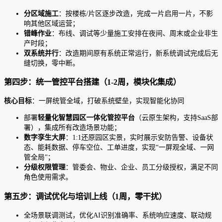
分区域施工
：按楼栋/片区逐步改造，完成一片启用一片，不影
响其他区域运营；
错峰作业
：布线、调试等少量施工安排在夜间、周末或企业非生
产时段；
双系统并行
：改造期间原有系统正常运行，新系统调试完成后无
缝切换，零中断。
第四步：统一管控平台搭建（1-2周，模块化集成）
核心目标
：一屏统管全域，打破系统壁垒，实现智能化协同
部署
轻量化智慧园区一体化管控平台
（云原生架构，支持SaaS部
署），集成所有改造场景功能；
数字孪生大屏
：1:1还原园区实景，实时展示安防告警、设备状
态、能耗数据、停车空位、工单进度，实现“一屏观全域、一网
管全局”；
分级权限管理
：管委会、物业、企业、员工分级授权，满足不同
角色使用需求。
第五步：调试优化与培训上线（1周，零干扰）
全场景联调测试，优化AI识别准确率、系统响应速度、联动规