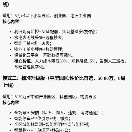
线）
适用
：5万㎡以下小型园区、创业园、老旧工业园
核心内容
：
利旧现有监控+AI适配器，实现基础安防预警；
水电表无线采集+远程抄表；
智能门禁+线上访客；
物业工单小程序+移动管理；
轻量化云平台，基础数据可视化。
核心价值
：人力成本降低30%，能耗降低15%，告别人工巡检，
基础管理数字化。
模式二：标准升级版（中型园区/性价比首选，50-80万，8周
上线）
适用
：5-20万㎡中型产业园区、科创园区、物流园区
核心内容
：
全场景AI安防（烟火、闯入、违规、消防通道）；
智能停车+空位引导+线上缴费；
全区域能耗监测+智能照明/空调节能控制；
智慧物业+工单闭环+移动办公；