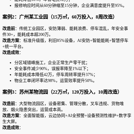
报修响应时间从60分钟缩至15分钟，企业满意度提升至95%。
案例2：广州某工业园（15万㎡，60万投入，8周改造）
改造前
：传统工业园区，安防薄弱、能耗浪费、停车混乱，年安全事
件30+，能耗成本超200万。
改造方案
：标准升级版，利旧85%设备，AI安防+智能能耗+智慧停车
+统一平台。
改造成效
：
分区域错峰施工，企业正常生产零干扰；
安全事件减少90%，误报率降至1%以下；
年能耗成本降低42万，停车周转率提升37%；
物业工单闭环率达98%，运营效率提升50%。
案例3：苏州某物流园（22万㎡，120万投入，10周改造）
改造前
：大型物流园区，设备密集、管理分散，叉车违规、货物堆
放、烟火隐患突出，运营成本高。
改造方案
：全面智能版，云边协同+AI全预警+设备预测性维护+数字孪
生大屏。
改造成效
：