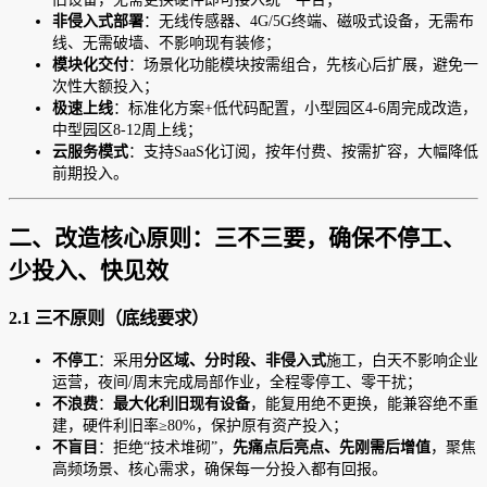
非侵入式部署
：无线传感器、4G/5G终端、磁吸式设备，无需布
线、无需破墙、不影响现有装修；
模块化交付
：场景化功能模块按需组合，先核心后扩展，避免一
次性大额投入；
极速上线
：标准化方案+低代码配置，小型园区4-6周完成改造，
中型园区8-12周上线；
云服务模式
：支持SaaS化订阅，按年付费、按需扩容，大幅降低
前期投入。
二、改造核心原则：三不三要，确保不停工、
少投入、快见效
2.1 三不原则（底线要求）
不停工
：采用
分区域、分时段、非侵入式
施工，白天不影响企业
运营，夜间/周末完成局部作业，全程零停工、零干扰；
不浪费
：
最大化利旧现有设备
，能复用绝不更换，能兼容绝不重
建，硬件利旧率≥80%，保护原有资产投入；
不盲目
：拒绝“技术堆砌”，
先痛点后亮点、先刚需后增值
，聚焦
高频场景、核心需求，确保每一分投入都有回报。