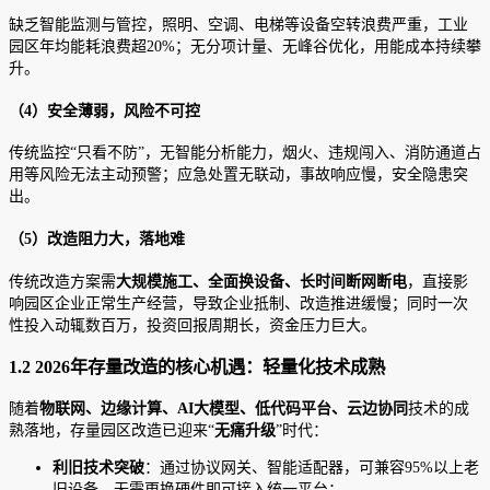
缺乏智能监测与管控，照明、空调、电梯等设备空转浪费严重，工业
园区年均能耗浪费超20%；无分项计量、无峰谷优化，用能成本持续攀
升。
（4）安全薄弱，风险不可控
传统监控“只看不防”，无智能分析能力，烟火、违规闯入、消防通道占
用等风险无法主动预警；应急处置无联动，事故响应慢，安全隐患突
出。
（5）改造阻力大，落地难
传统改造方案需
大规模施工、全面换设备、长时间断网断电
，直接影
响园区企业正常生产经营，导致企业抵制、改造推进缓慢；同时一次
性投入动辄数百万，投资回报周期长，资金压力巨大。
1.2 2026年存量改造的核心机遇：轻量化技术成熟
随着
物联网、边缘计算、AI大模型、低代码平台、云边协同
技术的成
熟落地，存量园区改造已迎来“
无痛升级
”时代：
利旧技术突破
：通过协议网关、智能适配器，可兼容95%以上老
旧设备，无需更换硬件即可接入统一平台；