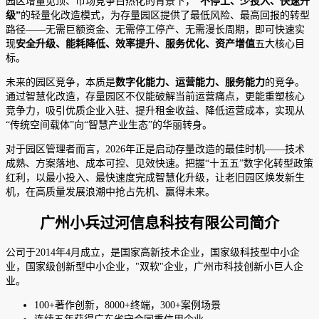
园区增量见顶、市场竞争白热化的背景下，
“不停工、少投入、快速升
级”
的轻量化改造模式，为存量园区提供了最低风险、最高回报的转型
路径——无需巨额资金、无需停工停产、无需漫长周期，即可快速实
现
安全升级、能耗降低、效率提升、服务优化、资产增值
五大核心目
标。
未来的园区竞争，本质是
数字化能力、运营能力、服务能力
的竞争。
通过智慧化改造，存量园区不仅能破解当前运营痛点，更能重塑核心
竞争力，吸引优质企业入驻、提升租金收益、降低运营成本，实现从
“传统空间载体”向“智慧产业生态”的华丽转身。
对于园区管理者而言，2026年正是启动存量改造的最佳时机——技术
成熟、方案落地、成本可控、见效快速。把握“十五五”数字化转型政策
红利，以最小投入、最快速度完成智慧化升级，让老旧园区焕发新生
机，在高质量发展浪潮中抢占先机、赢得未来。
广州小兵过河信息科技有限公司简介
公司于2014年4月成立，是国家高新技术企业，国家级科技型中小企
业，国家级创新型中小企业，"双软"企业，广州市科技创新小巨人企
业。
100+著作创新，8000+终端，300+案例场景