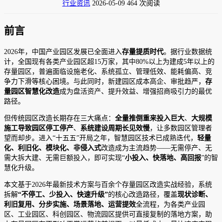
行业资讯
2026-05-09
464 次阅读
前言
2026年，中国产业园区发展已全面进入
存量提质时代
。据行业数据统
计，全国现有各类产业园区超15万家，其中80%以上为建成5年以上的
存量园区，普遍面临设施老化、系统孤立、管理低效、能耗偏高、竞
争力下滑等核心困境。与此同时，新建园区成本高企、审批趋严，
存
量园区智慧化改造
成为盘活资产、提升效益、增强招商吸引力的最优
路径。
但传统园区改造长期存在三大痛点：
全量推倒重来投入巨大
、
大规模
施工导致园区停工停产
、
系统建设周期长见效慢
，让多数园区管理者
望而却步。进入“十五五”开局之年，智慧园区技术已成熟迭代，
轻量
化、利旧化、模块化、非侵入式
改造成为主流趋势——无需停产、无
需大拆大建、无需巨额投入，即可实现“
小投入、快落地、高回报
”的智
慧化升级。
本文基于2026年最新技术方案与百余个存量园区改造实战经验，系统
拆解
“不停工、少投入、快速升级”
的核心改造路径，覆盖
现状诊断、
利旧复用、分步实施、场景落地、运营提效
全流程，为各类产业园
区、工业园区、科创园区、物流园区提供可直接复制的落地方案，助