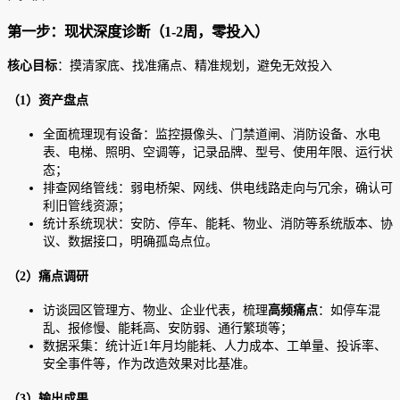
第一步：现状深度诊断（1-2周，零投入）
核心目标
：摸清家底、找准痛点、精准规划，避免无效投入
（1）资产盘点
全面梳理现有设备：监控摄像头、门禁道闸、消防设备、水电
表、电梯、照明、空调等，记录品牌、型号、使用年限、运行状
态；
排查网络管线：弱电桥架、网线、供电线路走向与冗余，确认可
利旧管线资源；
统计系统现状：安防、停车、能耗、物业、消防等系统版本、协
议、数据接口，明确孤岛点位。
（2）痛点调研
访谈园区管理方、物业、企业代表，梳理
高频痛点
：如停车混
乱、报修慢、能耗高、安防弱、通行繁琐等；
数据采集：统计近1年月均能耗、人力成本、工单量、投诉率、
安全事件等，作为改造效果对比基准。
（3）输出成果