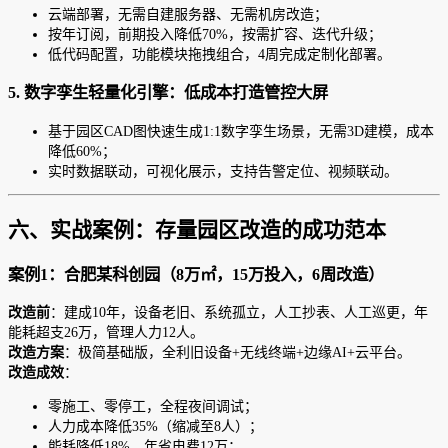
云端部署，无需自建服务器、无需机房改造；
按年订阅，前期投入降低70%，按需扩容、迭代升级；
低代码配置，功能模块拖拽组合，4周完成定制化部署。
5. 数字孪生轻量化引擎：低成本打造管控大屏
基于园区CAD图快速生成1:1数字孪生场景，无需3D建模，成本
降低60%；
实时数据联动，可视化展示，支持告警定位、视频联动。
六、实战案例：存量园区改造的成功范本
案例1：合肥某科创园（8万㎡，15万投入，6周改造）
改造前
：建成10年，设备老旧、系统孤立，人工抄表、人工巡更，年
能耗超支26万，管理人力12人。
改造方案
：极简基础版，全利旧设备+无线终端+边缘AI+云平台。
改造成效
：
零施工、零停工，全程夜间调试；
人力成本降低35%（缩减至8人）；
能耗降低18%，年省电费12万；