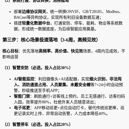
（2）系统打通：协议转换，消除孤岛
部署
边缘协议网关
，统一转换ONVIF、GB/T28181、Modbus、
BACnet等异构协议，实现所有利旧设备数据互通；
搭建
轻量化数据中台
，打通安防、停车、能耗、物业等系统数
据，形成统一数据底座，为后续智能应用奠基。
第三步：核心场景极速落地（3-6周，高频见效）
核心目标
：优先落地
高频率、高价值、快见效
场景，4周内见成效，不
影响运营
（1）智慧安防（必选，投入占比30%）
AI智能监控
：利旧摄像头+AI适配器，实现
烟火识别、非法闯
入、消防通道占用、人员聚集、未戴安全帽
等7×24小时自动预
警，秒级推送至手机APP；
智能门禁
：刷脸通行+访客线上预约，员工无感通行、访客扫码
入园，效率提升80%，杜绝外来人员随意进出；
电子巡更
：APP移动巡更+点位自动打卡，替代传统巡更棒，巡
更记录实时上传、异常自动告警，人力成本降低40%。
（2）智慧停车（必选，投入占比20%）