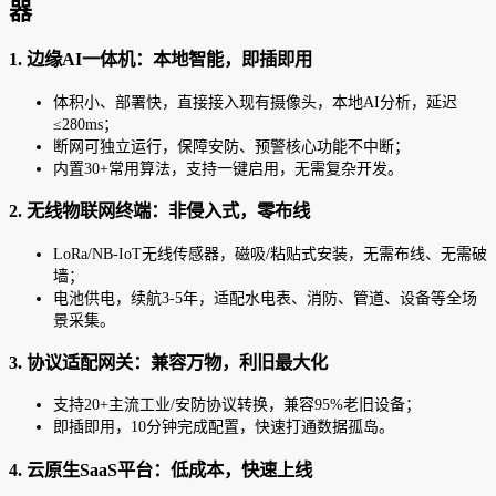
器
1. 边缘AI一体机：本地智能，即插即用
体积小、部署快，直接接入现有摄像头，本地AI分析，延迟
≤280ms；
断网可独立运行，保障安防、预警核心功能不中断；
内置30+常用算法，支持一键启用，无需复杂开发。
2. 无线物联网终端：非侵入式，零布线
LoRa/NB-IoT无线传感器，磁吸/粘贴式安装，无需布线、无需破
墙；
电池供电，续航3-5年，适配水电表、消防、管道、设备等全场
景采集。
3. 协议适配网关：兼容万物，利旧最大化
支持20+主流工业/安防协议转换，兼容95%老旧设备；
即插即用，10分钟完成配置，快速打通数据孤岛。
4. 云原生SaaS平台：低成本，快速上线