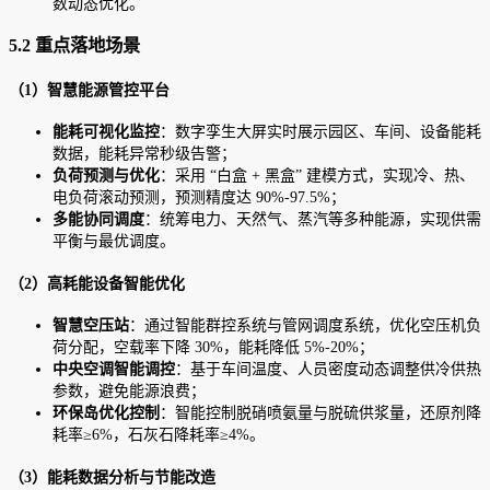
数动态优化。
5.2 重点落地场景
（1）智慧能源管控平台
能耗可视化监控
：数字孪生大屏实时展示园区、车间、设备能耗
数据，能耗异常秒级告警；
负荷预测与优化
：采用 “白盒 + 黑盒” 建模方式，实现冷、热、
电负荷滚动预测，预测精度达 90%-97.5%；
多能协同调度
：统筹电力、天然气、蒸汽等多种能源，实现供需
平衡与最优调度。
（2）高耗能设备智能优化
智慧空压站
：通过智能群控系统与管网调度系统，优化空压机负
荷分配，空载率下降 30%，能耗降低 5%-20%；
中央空调智能调控
：基于车间温度、人员密度动态调整供冷供热
参数，避免能源浪费；
环保岛优化控制
：智能控制脱硝喷氨量与脱硫供浆量，还原剂降
耗率≥6%，石灰石降耗率≥4%。
（3）能耗数据分析与节能改造