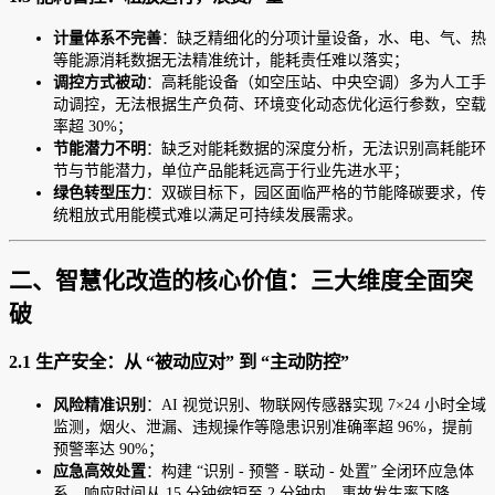
计量体系不完善
：缺乏精细化的分项计量设备，水、电、气、热
等能源消耗数据无法精准统计，能耗责任难以落实；
调控方式被动
：高耗能设备（如空压站、中央空调）多为人工手
动调控，无法根据生产负荷、环境变化动态优化运行参数，空载
率超 30%；
节能潜力不明
：缺乏对能耗数据的深度分析，无法识别高耗能环
节与节能潜力，单位产品能耗远高于行业先进水平；
绿色转型压力
：双碳目标下，园区面临严格的节能降碳要求，传
统粗放式用能模式难以满足可持续发展需求。
二、智慧化改造的核心价值：三大维度全面突
破
2.1 生产安全：从 “被动应对” 到 “主动防控”
风险精准识别
：AI 视觉识别、物联网传感器实现 7×24 小时全域
监测，烟火、泄漏、违规操作等隐患识别准确率超 96%，提前
预警率达 90%；
应急高效处置
：构建 “识别 - 预警 - 联动 - 处置” 全闭环应急体
系，响应时间从 15 分钟缩短至 2 分钟内，事故发生率下降