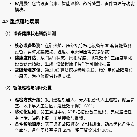
应用层
：包含设备台账、智能巡检、故障处置、备件管理等功能
模块。
4.2 重点落地场景
（1）设备健康状态智能监测
核心设备监测
：在矿热炉、压缩机等核心设备部署 套智能监测
设备，实时采集振动、温度、电流电压等关键参数；
健康度评估
：从 “运行状态、磨损程度、能耗效率” 三维度量化
设备健康指数，生成 “设备健康卡片” 等可视化报告；
故障精准定位
：通过 AI 算法挖掘参数关联，精准定位故障部位
与原因，为检修提供数据支撑。
（2）智能巡检与闭环处置
巡检方式升级
：采用巡检机器人、无人机替代人工巡检，覆盖高
空、地下等人工盲区，巡检效率提升 60%；
移动化运维
：员工通过手机 APP 扫描设备二维码，完成巡检任
务上传、缺陷上报、工单接收与反馈；
备件智能调度
：基于设备故障频次与消耗规律，动态优化备件安
全库存，备件周转率提升 25%，积压资金减少 30%。