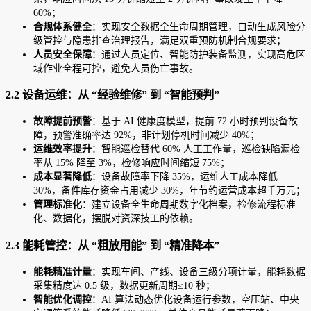
60%；
合规体系健全
：实现安全数据全生命周期管理，自动生成风险分
级管控与隐患排查治理报告，满足双重预防机制合规要求；
人员安全保障
：通过人员定位、智能防护装备监测，实现高危区
域作业全程可控，避免人员伤亡事故。
2.2 设备运维：从 “经验维修” 到 “智能预判”
故障提前预警
：基于 AI 健康度模型，提前 72 小时预判设备故
障，预警准确率达 92%，非计划停机时间减少 40%；
运维效率提升
：智能巡检替代 60% 人工工作量，巡检缺陷漏检
率从 15% 降至 3%，检修响应时间缩短 75%；
成本显著降低
：设备故障率下降 35%，运维人工成本降低
30%，备件库存资金占用减少 30%，年节约运营成本超千万元；
管理标准化
：建立设备全生命周期数字化档案，检修流程标准
化、数据化，摆脱对资深技工的依赖。
2.3 能耗管控：从 “粗放用能” 到 “精准降本”
能耗精准计量
：实现车间、产线、设备三级分项计量，能耗数据
采集精度达 0.5 级，数据更新周期≤10 秒；
智能优化调控
：AI 算法动态优化设备运行参数，空压站、中央