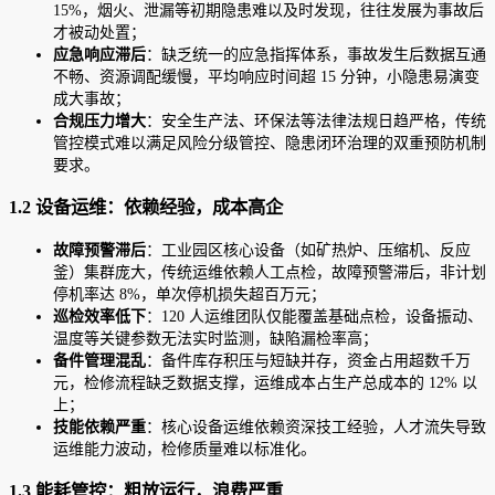
15%，烟火、泄漏等初期隐患难以及时发现，往往发展为事故后
才被动处置；
应急响应滞后
：缺乏统一的应急指挥体系，事故发生后数据互通
不畅、资源调配缓慢，平均响应时间超 15 分钟，小隐患易演变
成大事故；
合规压力增大
：安全生产法、环保法等法律法规日趋严格，传统
管控模式难以满足风险分级管控、隐患闭环治理的双重预防机制
要求。
1.2 设备运维：依赖经验，成本高企
故障预警滞后
：工业园区核心设备（如矿热炉、压缩机、反应
釜）集群庞大，传统运维依赖人工点检，故障预警滞后，非计划
停机率达 8%，单次停机损失超百万元；
巡检效率低下
：120 人运维团队仅能覆盖基础点检，设备振动、
温度等关键参数无法实时监测，缺陷漏检率高；
备件管理混乱
：备件库存积压与短缺并存，资金占用超数千万
元，检修流程缺乏数据支撑，运维成本占生产总成本的 12% 以
上；
技能依赖严重
：核心设备运维依赖资深技工经验，人才流失导致
运维能力波动，检修质量难以标准化。
1.3 能耗管控：粗放运行，浪费严重