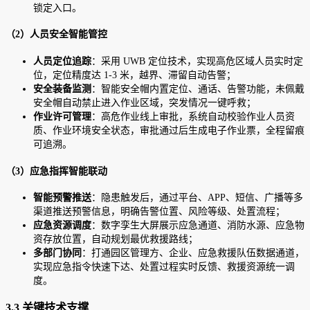
锁定入口。
（2）人员安全智能管控
人员定位追踪
：采用 UWB 定位技术，实现高危区域人员实时定
位，定位精度达 1-3 米，越界、滞留自动告警；
安全装备监测
：智能安全帽内置定位、通话、告警功能，未佩戴
安全帽自动禁止进入作业区域，突发情况一键呼救；
作业许可管理
：高危作业线上审批，系统自动校验作业人员资
质、作业环境安全状态，审批通过后生成电子作业票，全程留痕
可追溯。
（3）应急指挥智能联动
智能预警推送
：隐患触发后，通过平台、APP、短信、广播等多
渠道推送预警信息，明确告警位置、风险等级、处置流程；
应急资源调度
：数字孪生大屏展示应急通道、消防水源、应急物
资存放位置，自动规划最优救援路线；
多部门协同
：打通园区管理方、企业、应急救援队伍数据通道，
实现应急指令快速下达、处置过程实时反馈、救援资源统一调
度。
3.3 关键技术支撑