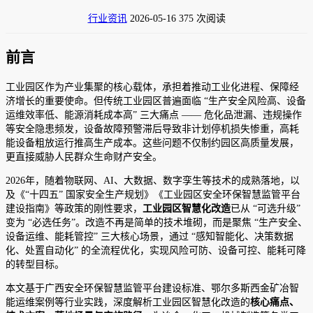
行业资讯
2026-05-16
375 次阅读
前言
工业园区作为产业集聚的核心载体，承担着推动工业化进程、保障经
济增长的重要使命。但传统工业园区普遍面临 “生产安全风险高、设备
运维效率低、能源消耗成本高” 三大痛点 —— 危化品泄漏、违规操作
等安全隐患频发，设备故障预警滞后导致非计划停机损失惨重，高耗
能设备粗放运行推高生产成本。这些问题不仅制约园区高质量发展，
更直接威胁人民群众生命财产安全。
2026年，随着物联网、AI、大数据、数字孪生等技术的成熟落地，以
及《“十四五” 国家安全生产规划》《工业园区安全环保智慧监管平台
建设指南》等政策的刚性要求，
工业园区智慧化改造
已从 “可选升级”
变为 “必选任务”。改造不再是简单的技术堆砌，而是聚焦 “生产安全、
设备运维、能耗管控” 三大核心场景，通过 “感知智能化、决策数据
化、处置自动化” 的全流程优化，实现风险可防、设备可控、能耗可降
的转型目标。
本文基于广西安全环保智慧监管平台建设标准、鄂尔多斯西金矿冶智
能运维案例等行业实践，深度解析工业园区智慧化改造的
核心痛点、