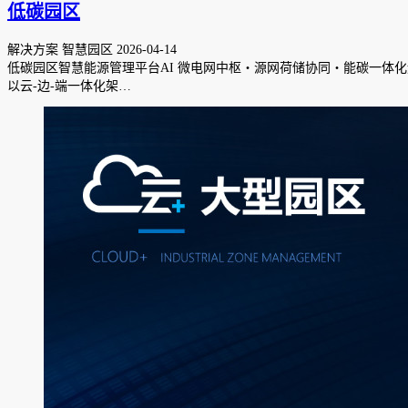
低碳园区
解决方案 智慧园区
2026-04-14
低碳园区智慧能源管理平台AI 微电网中枢・源网荷储协同・能碳一体化运
以云-边-端一体化架…