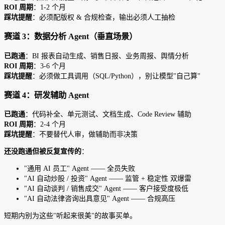
ROI 周期
：1-2 个月
踩坑提醒
：必须配版权 & 合规检查，输出必须人工抽检
赛道 3：数据分析 Agent（垂直场景）
已跑通
：BI 报表自动生成、销售日报、业务周报、舆情分析
ROI 周期
：3-6 个月
踩坑提醒
：必须做工具调用（SQL/Python），别让模型"自己算"
赛道 4：研发辅助 Agent
已跑通
：代码补全、单元测试、文档生成、Code Review 辅助
ROI 周期
：2-4 个月
踩坑提醒
：不要替代人审，做辅助而非决策
还没跑通但被反复宣传的
：
"通用 AI 员工" Agent —— 全员失败
"AI 自动炒股 / 投资" Agent —— 监管 + 稳定性 双爆雷
"AI 自动谈判 / 销售成交" Agent —— 客户接受度极低
"AI 自动法律咨询出具意见" Agent —— 合规高压
短期内别为这些"听起来很美"的故事买单。