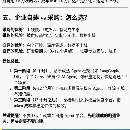
月调用 10 万次的话，成本差距 46 万
。这不是优化，这是生死线。
五、企业自建 vs 采购：怎么选？
采购的优势
：上线快、维护少、有现成生态
采购的风险
：被供应商绑定、定制空间小、数据出域
自建的优势
：完全可控、深度集成、数据不出域
自建的风险
：研发周期长（6-12 个月起）、需要专业团队、坑多
建议路径
：
第一阶段（6 个月）
：基于成熟 Agent 框架（如 LangGraph、
Dify、字节 Coze、智谱 GLM Agent）做轻量定制，快速跑通 1-2
个场景；
第二阶段（6-12 个月）
：核心场景沉淀私有 Agent 工作流 + 私
有知识库；
第三阶段（12 个月之后）
：必要时引入多模型调度平台，把
token 成本和稳定性做到极致。
关键提醒
：不要 Day 1 就重金自建 Agent 平台。
先用现成的跑通业
务，再决定要不要自建
。