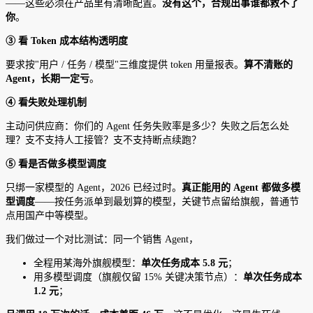
——这些必须在产品里有清晰配置。
没有这个，合规出事谁都救不了
你
。
③ 看 Token 成本结构透明度
要求按"用户 / 任务 / 模型"三维度提供 token 用量报表。
算不清账的
Agent，长期一定亏
。
④ 看失败处理机制
主动问供应商：你们的 Agent 任务失败率是多少？失败之后怎么处
理？支不支持人工接管？支不支持断点续跑？
⑤ 看是否做多模型调度
只绑一家模型的 Agent，2026 已经过时。
真正能用的 Agent 都做多模
型调度
——按任务派单到最划算的模型，关键节点留给旗舰，普通节
点用国产中等模型。
我们做过一个对比测试：同一个销售 Agent，
全程用某海外旗舰模型：
单次任务成本 5.8 元
；
用多模型调度（旗舰仅留 15% 关键决策节点）：
单次任务成本
1.2 元
；