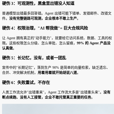
硬伤 3：可观测性，黑盒里出错没人知道
普通模型出错最多回答错。Agent 出错可能下错单、发错邮件、改错文
件。
没有完整链路可观测，企业根本不敢上生产
。
硬伤 4：权限治理，"AI 帮我做"= 巨大合规风险
让 Agent 拥有真正的"动手能力"，就要给它访问系统、数据、工具的权
限。这些权限怎么分级、怎么审批、怎么留痕，
99% 的 Agent 产品没
认真做
。
硬伤 5：长记忆，没有，或者一团乱
宣传中的"长期记忆"，落到生产 90% 是简单的向量检索，缺乏遗忘、
合并、冲突解决机制，
用着用着就开始胡说八道
。
硬伤 6：失败重试，不存在
人类工作流允许"出错重来"，Agent 工作流大多是"出错重头来"。
没有
断点续跑、没有人工接管，企业不敢托管真正重要的任务
。