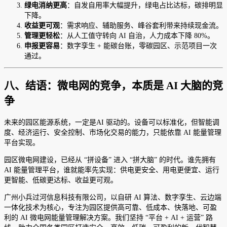
绿电消纳更高
：自发自用率大幅提升，绿电占比达标，碳排明显
下降。
收益更可观
：需求响应、辅助服务、峰谷套利带来持续现金流。
管理更轻松
：从人工值守转向 AI 自治，人力成本下降 80%。
申报更容易
：数字孪生 + 能碳台账，零碳园区、示范项目一次
通过。
八、结语：微电网的竞争，本质是 AI 大脑的竞
争
未来的园区能源系统，一定是AI 驱动的。设备可以标准化，但智能调
度、经济运行、安全控制、市场化交易的能力，只能依靠 AI 能量管理
平台实现。
园区微电网建设，已经从 “拼设备” 进入 “拼大脑” 的时代。谁先拥有
AI 能量管理平台，谁就能率先实现：供电更安全、用电更便宜、运行
更智能、低碳更达标、收益更可观。
广州小兵过河信息科技有限公司，以自研 AI 算法、数字孪生、云边端
一体化技术为核心，专注为园区提供高可靠、低成本、快落地、可盈
利的 AI 微电网能量管理解决方案。我们坚持 “平台 + AI + 运营” 路